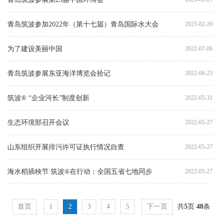
青岛筑波参加2022年（第十七届）青岛国际水大会
2023-02-20
为了建设美丽中国
2022-07-06
青岛筑波参展东亚海洋博览会拾记
2022-06-23
筑波® “企业河长”制度创新
2022-05-31
生态环境部召开会议
2022-05-27
山东组织开展排污许可证执行情况自查
2022-05-27
海水稻插秧节 筑波®在行动：全国五省七地同步
2022-05-27
首页
1
2
3
4
5
下一页
共
5
页
48
条